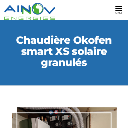
AINNOV
Plomberie
MENU
Sanitaire
ENERGIES
Chauffage
Chaudière Okofen
smart XS solaire
granulés