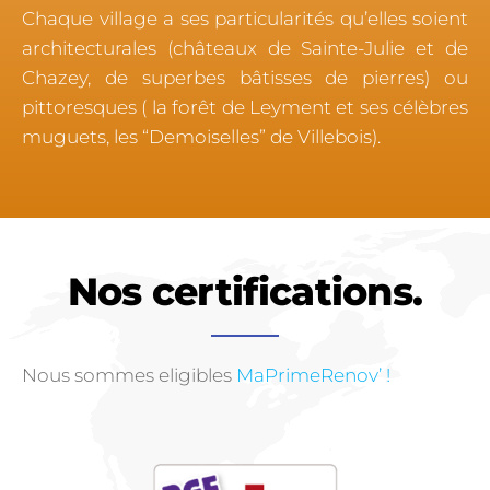
Chaque village a ses particularités qu’elles soient
architecturales (châteaux de Sainte-Julie et de
Chazey, de superbes bâtisses de pierres) ou
pittoresques ( la forêt de Leyment et ses célèbres
muguets, les “Demoiselles” de Villebois).
Nos certifications.
Nous sommes eligibles
MaPrimeRenov’ !