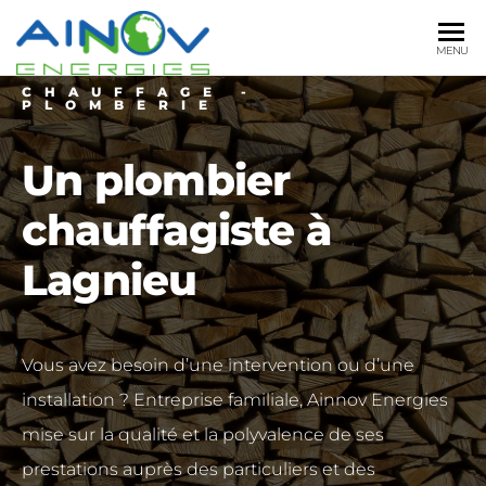
AINNOV
Plomberie
MENU
Sanitaire
ENERGIES
CHAUFFAGE -
Chauffage
PLOMBERIE
Un plombier
chauffagiste à
Lagnieu
Vous avez besoin d’une intervention ou d’une
installation ? Entreprise familiale, Ainnov Energies
mise sur la qualité et la polyvalence de ses
prestations auprès des particuliers et des