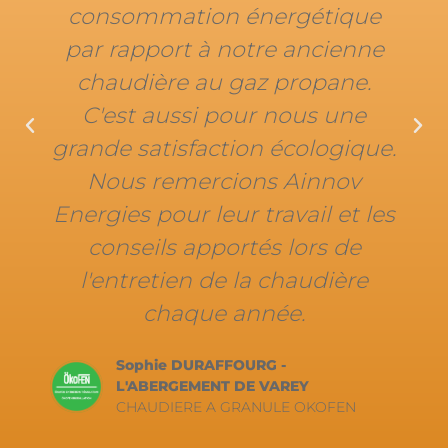
Jean François BRUNET 
ergétique
CHAUDIERE BOIS
e ancienne
 propane.
 nous une
 écologique.
s Ainnov
avail et les
s lors de
 chaudière
ée.
 -
VAREY
ULE OKOFEN