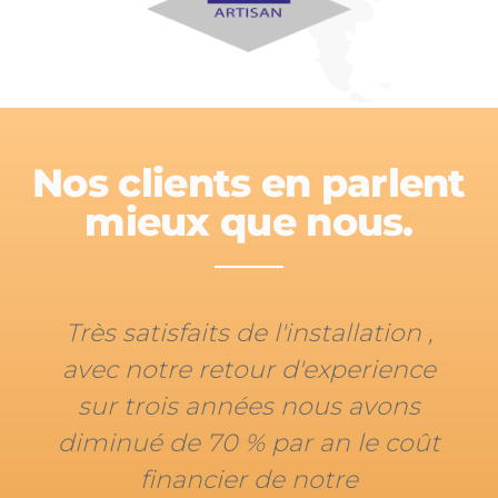
Nos clients en parlent
mieux que nous.
nstallation ,
Très belle installation 
'experience
chaudière bois avec b
nous avons
tampon pour aliment
 an le coût
plancher chauffant
notre