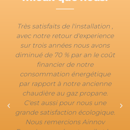
atisfaits de l'installation ,
Très belle
notre retour d'experience
chaudiè
trois années nous avons
tampon 
ué de 70 % par an le coût
plan
financier de notre
Je
sommation énergétique
C
rapport à notre ancienne
udière au gaz propane.
st aussi pour nous une
e satisfaction écologique.
us remercions Ainnov