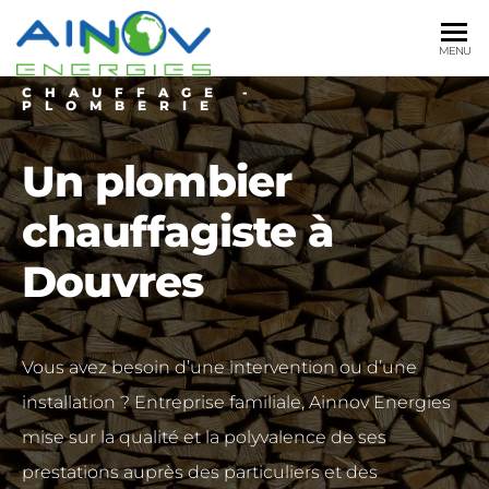
AINNOV
Plomberie
MENU
Sanitaire
ENERGIES
CHAUFFAGE -
Chauffage
PLOMBERIE
Un plombier
chauffagiste à
Douvres
Vous avez besoin d’une intervention ou d’une
installation ? Entreprise familiale, Ainnov Energies
mise sur la qualité et la polyvalence de ses
prestations auprès des particuliers et des